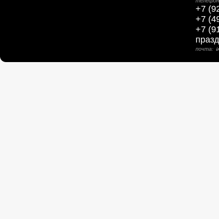
телефон
+7 (9
+7 (4
+7 (9
праз
почта:
i